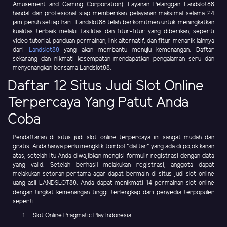
Amusement and Gaming Corporation). Layanan Pelanggan Landslot88
handal dan profesional siap memberikan pelayanan maksimal selama 24
jam penuh setiap hari. Landslot88 telah berkomitmen untuk meningkatkan
kualitas terbaik melalui fasilitas dan fitur-fitur yang diberikan, seperti
video tutorial, panduan permainan, link alternatif, dan fitur menarik lainnya
dari
Landslot88
yang akan membantu menuju kemenangan. Daftar
sekarang dan nikmati kesempatan mendapatkan pengalaman seru dan
menyenangkan bersama Landslot88.
Daftar 12 Situs Judi Slot Online
Terpercaya Yang Patut Anda
Coba
Pendaftaran di situs judi slot online terpercaya ini sangat mudah dan
gratis. Anda hanya perlu mengklik tombol "daftar" yang ada di pojok kanan
atas, setelah itu Anda diwajibkan mengisi formulir registrasi dengan data
yang valid. Setelah berhasil melakukan registrasi, anggota dapat
melakukan setoran pertama agar dapat bermain di situs judi slot online
uang asli LANDSLOT88. Anda dapat menikmati 14 permainan slot online
dengan tingkat kemenangan tinggi terlengkap dari penyedia terpopuler
seperti :
Slot Online Pragmatic Play Indonesia