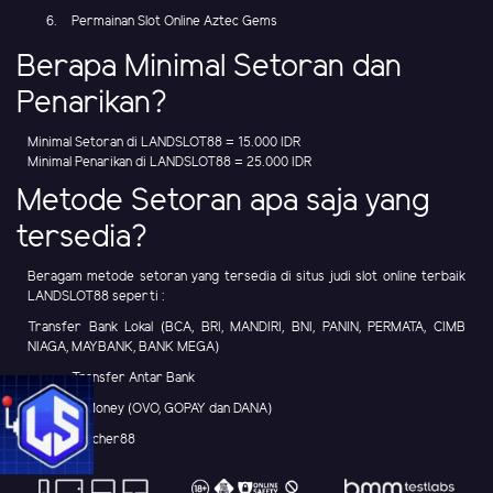
Permainan Slot Online Aztec Gems
Berapa Minimal Setoran dan
Penarikan?
Minimal Setoran di LANDSLOT88 = 15.000 IDR
Minimal Penarikan di LANDSLOT88 = 25.000 IDR
Metode Setoran apa saja yang
tersedia?
Beragam metode setoran yang tersedia di situs judi slot online terbaik
LANDSLOT88 seperti :
Transfer Bank Lokal (BCA, BRI, MANDIRI, BNI, PANIN, PERMATA, CIMB
NIAGA, MAYBANK, BANK MEGA)
Transfer Antar Bank
E-Money (OVO, GOPAY dan DANA)
Voucher88